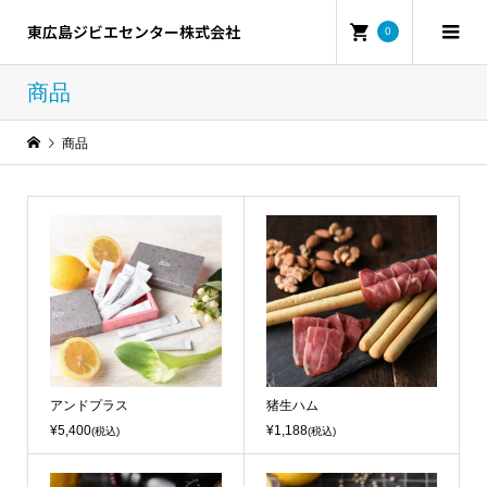
東広島ジビエセンター株式会社
0
商品
商品
アンドプラス
猪生ハム
¥5,400
¥1,188
(税込)
(税込)