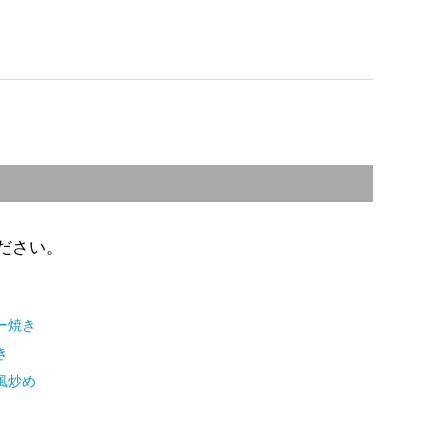
ださい。
ー焼き
き
風炒め