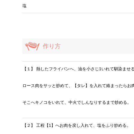
塩
作り方
【１】 熱したフライパンへ、油を小さじ1いれて馴染ませ
ロース肉をサッと炒めて、【タレ】を入れて絡まったらお
そこへキノコをいれて、中火でしんなりするまで炒める。
【２】 工程【1】へお肉を戻し入れて、塩をふり炒める。