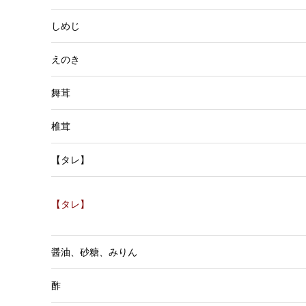
しめじ
えのき
舞茸
椎茸
【タレ】
【タレ】
醤油、砂糖、みりん
酢